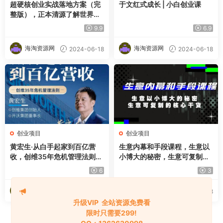
超硬核创业实战落地方案（完
于文红式成长 | 小白创业课
整版），正本清源了解世界本
质
9.9
6.9
海淘资源网
海淘资源网
2024-06-18
2024-06-18
创业项目
创业项目
黄宏生·从白手起家到百亿营
生意内幕和手段课程，生意以
收，创维35年危机管理法则幕
小博大的秘密，生意可复制的
后细节
核心干货
6
3
海淘资源网
海淘资源网
2024-06-18
2024-06-18
升级VIP 全站资源免费看
限时只需要299!