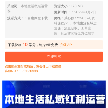
关键词：
本地生活私域运营
资源大小：
178 MB
课
更新时间：：
2022年1月2日
观看方式：：
百度网盘下载
路径：
威心假77250574/资
料课程/256-本地生活私域运
营课：流量获取、工具应
用，到店转化等全方位教学
10
下载价格
学分，终身VIP免费
升级VIP
立即购买
点击购买支付成功后，就会弹出下载连接
客服QQ：1362630998