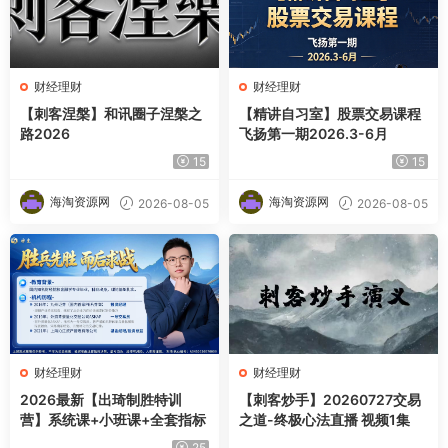
财经理财
财经理财
【刺客涅槃】和讯圈子涅槃之
【精讲自习室】股票交易课程
路2026
飞扬第一期2026.3-6月
15
15
海淘资源网
海淘资源网
2026-08-05
2026-08-05
财经理财
财经理财
2026最新【出琦制胜特训
【刺客炒手】20260727交易
营】系统课+小班课+全套指标
之道-终极心法直播 视频1集
25