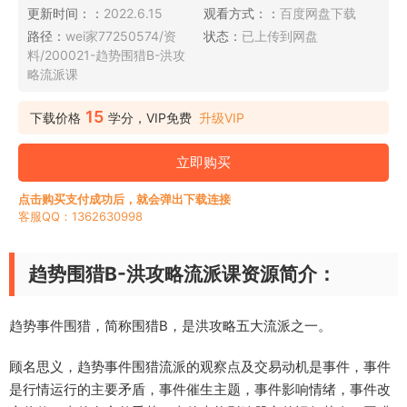
更新时间：：
2022.6.15
观看方式：：
百度网盘下载
路径：
wei家77250574/资
状态：
已上传到网盘
料/200021-趋势围猎B-洪攻
略流派课
15
下载价格
学分，VIP免费
升级VIP
立即购买
点击购买支付成功后，就会弹出下载连接
客服QQ：1362630998
趋势围猎B-洪攻略流派课资源简介：
趋势事件围猎，简称围猎B，是洪攻略五大流派之一。
顾名思义，趋势事件围猎流派的观察点及交易动机是事件，事件
是行情运行的主要矛盾，事件催生主题，事件影响情绪，事件改