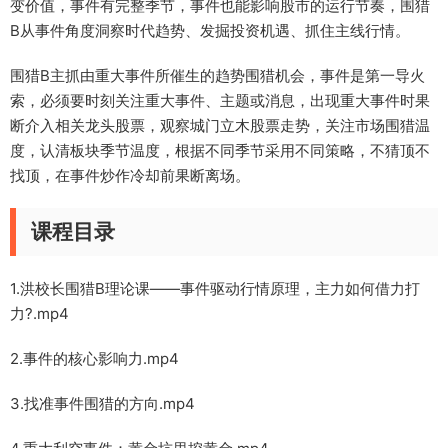
变价值，事件有完整季节，事件也能影响股市的运行节奏，围猎
B从事件角度洞察时代趋势、发掘投资机遇、抓住主线行情。
围猎B主抓由重大事件所催生的趋势围猎机会，事件是第一导火
索，必须要时刻关注重大事件、主题或消息，出现重大事件时果
断介入相关龙头股票，观察城门立木股票走势，关注市场围猎温
度，认清板块季节温度，根据不同季节采用不同策略，不猜顶不
找顶，在事件炒作冷却前果断离场。
课程目录
1.洪校长围猎B理论课——事件驱动行情原理，主力如何借力打
力?.mp4
2.事件的核心影响力.mp4
3.找准事件围猎的方向.mp4