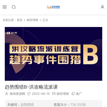
当前位置：
首页
财经理财
正文
趋势围猎B-洪攻略流派课
海淘资源网
2022-06-15
财经理财
推广
关键词：
趋势围猎
资源大小：
718.35GB