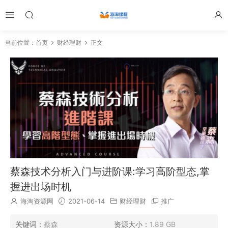
当前位置：
首页
财经理财
正文
蔡森技术分析入门与进阶课:学习高阶型态,掌
握进出场时机
海淘资源网
2021-06-14
财经理财
推广
关键词：
蔡森
资源大小：
1.89 GB