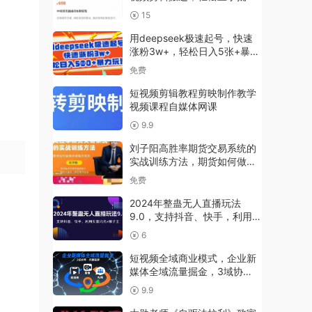
起号，工作室可放大
15
用deepseek极速起号，快速
涨粉3w+，轻松日入5张+暴力
玩法
免费
短视频剪辑教程剪映制作教学
视频课程自媒体网课
9.9
刘子阳高胜率期货交易系统的
实战训练方法，期货如何做到
持续稳定盈利
免费
2024年整蛊无人直播玩法
9.0，支持抖音、快手，利用矢
重闪光+狮子王
6
短视频全域商业模式，企业新
媒体全域流量掘金，3域协
同，共振破屏，短视频-直播-
9.9
私域-地域