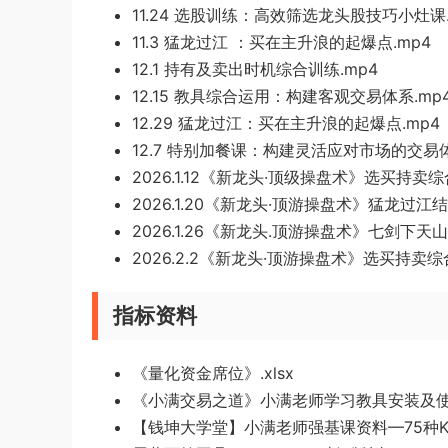
11.24 选股训练：高效筛选龙头股技巧小灶课.
11.3 猛龙过江 ：买在主升浪的起爆点.mp4
12.1 持有及卖出时机综合训练.mp4
12.15 教具综合运用：构建客观交易体系.mp
12.29 猛龙过江：买在主升浪的起爆点.mp4
12.7 特别加餐课：构建灵活应对市场的交易体
2026.1.12《新龙头·顶级操盘术》选买持卖综
2026.1.20《新龙头·顶游操盘术》猛龙过
2026.1.26《新龙头.顶游操盘术》七剑下
2026.2.2《新龙头·顶游操盘术》选买持卖综
指标资料
《量化资金席位》.xlsx
《小满交易之道》小满老师学习教具安装及使用
【钱坤大学堂】小满老师强基课资料—75种K线