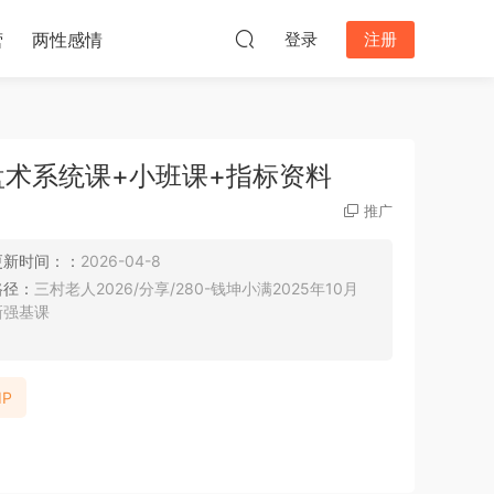
营
两性感情
登录
注册
术系统课+小班课+指标资料
推广
更新时间：：
2026-04-8
路径：
三村老人2026/分享/280-钱坤小满2025年10月
新强基课
IP