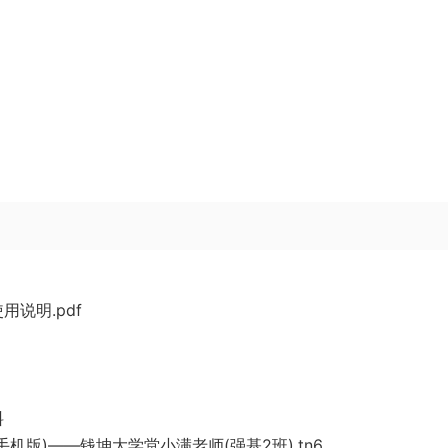
说明.pdf
料
版)——钱坤大学堂小满老师(强基2班).tn6