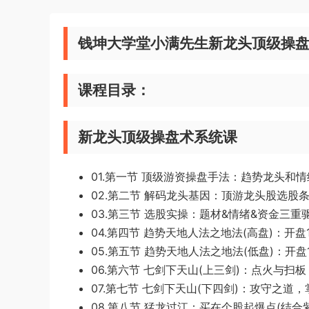
钱坤大学堂小满先生新龙头顶级操盘
课程目录：
新龙头顶级操盘术系统课
01.第一节 顶级游资操盘手法：趋势龙头和情
02.第二节 解码龙头基因：顶游龙头股选股条
03.第三节 选股实操：题材&情绪&资金三重驱
04.第四节 趋势天地人法之地法(高盘)：开盘
05.第五节 趋势天地人法之地法(低盘)：开盘
06.第六节 七剑下天山(上三剑)：点火与扫板
07.第七节 七剑下天山(下四剑)：攻守之道，
08.第八节 猛龙过江：买在个股起爆点(结合紫