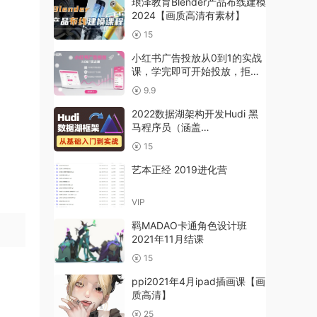
琅泽教育Blender产品布线建模
2024【画质高清有素材】
15
小红书广告投放从0到1的实战
课，学完即可开始投放，拒绝
无效广告消耗
9.9
2022数据湖架构开发Hudi 黑
马程序员（涵盖
HDFS+Spark+Flink+Hive等知
15
识点结合）
艺本正经 2019进化营
VIP
羁MADAO卡通角色设计班
2021年11月结课
15
ppi2021年4月ipad插画课【画
质高清】
25