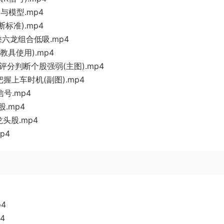
与模型.mp4
标准).mp4
乘六龙组合低吸.mp4
教具使用).mp4
评分判断个股强弱(主图).mp4
握上车时机(副图).mp4
号.mp4
.mp4
头股.mp4
p4
4
4