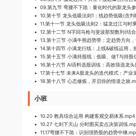
09.第九节 弯腰不下跪：量化时代的新龙头参
10.第十节 龙头低吸法则1：线趋势低吸(含判断
11.第十一节 龙头低吸法则2：猛龙过江与时
12.第十二节 N字回马枪与斐波那契数列(结合
13.第十三节 小满牛熊趋势带：定趋势方向，
14.第十四节 小满龙行线：上线&破线运用，把
15.第十五节 小满持股线：低吸、做T与持股信
16.第十六节 AI语料选股训练：高效筛选龙头股
17.第十七节 未来A股龙头的迭代模式：产业龙
18.第十八节 心态修炼，开启你的悟道之旅.m
小班
10.20 教具综合运用 构建客观交易体系.mp4
10.27 七剑下天山 分时图买卖点决策训练.mp
11.17弯腰不下跪：识别强势股的趋势中继.mp