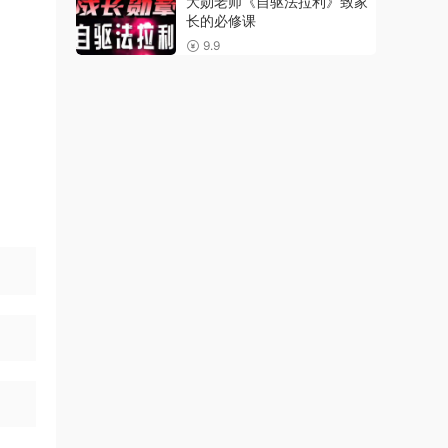
大勋老师《自驱法拉利》致家
长的必修课
9.9