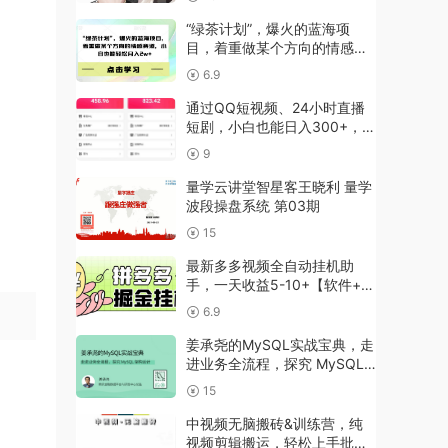
“绿茶计划”，爆火的蓝海项
目，着重做某个方向的情感赛
道，小白也能轻松月入2w+
6.9
【揭秘】
通过QQ短视频、24小时直播
短剧，小白也能日入300+，老
平台值得信奈
9
量学云讲堂智星客王晓利 量学
波段操盘系统 第03期
15
最新多多视频全自动挂机助
手，一天收益5-10+【软件+教
程】
6.9
姜承尧的MySQL实战宝典，走
进业务全流程，探究 MySQL
架构设计
15
中视频无脑搬砖&训练营，纯
视频剪辑搬运，轻松上手批量