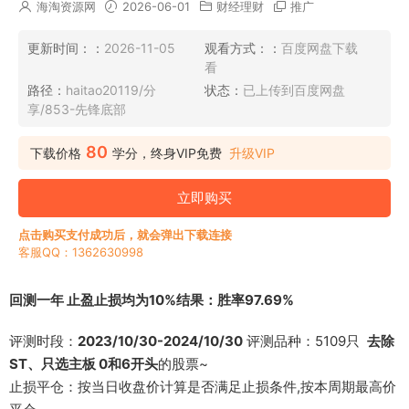
海淘资源网
2026-06-01
财经理财
推广
更新时间：：
2026-11-05
观看方式：：
百度网盘下载
看
路径：
haitao20119/分
状态：
已上传到百度网盘
享/853-先锋底部
80
下载价格
学分，终身VIP免费
升级VIP
立即购买
点击购买支付成功后，就会弹出下载连接
客服QQ：1362630998
回测一年 止盈止损均为10%结果：胜率97.69%
评测时段：
2023/10/30-2024/10/30
评测品种：5109只
去除
ST、只选主板 0和6开头
的股票~
止损平仓：按当日收盘价计算是否满足止损条件,按本周期最高价