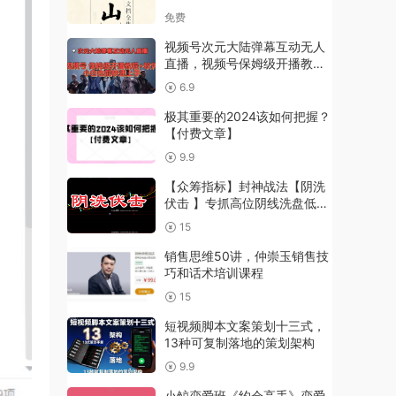
免费
视频号次元大陆弹幕互动无人
直播，视频号保姆级开播教程
+软件，小白也能快速上手
6.9
极其重要的2024该如何把握？
【付费文章】
9.9
【众筹指标】封神战法【阴洗
伏击 】专抓高位阴线洗盘低吸
拐点 双层区间共振埋伏修复主
15
升
销售思维50讲，仲崇玉销售技
巧和话术培训课程
15
短视频脚本文案策划十三式，
13种可复制落地的策划架构
9.9
小鲸恋爱班《约会高手》恋爱