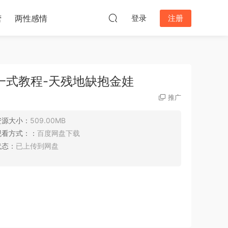
营
两性感情
登录
注册
一式教程-天残地缺抱金娃
推广
资源大小：
509.00MB
观看方式：：
百度网盘下载
状态：
已上传到网盘