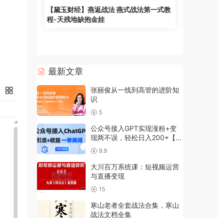
【黛玉财经】燕返战法 燕式战法第一式教
程-天残地缺抱金娃
最新文章
张丽俊从一线到高管的进阶知
识
5
公众号接入GPT实现涨粉+变
现两不误，轻松日入200+【项
目拆解】
9.9
大川百万系统课：短视频运营
与直播变现
15
寒山老者全套战法合集，寒山
战法文档全集