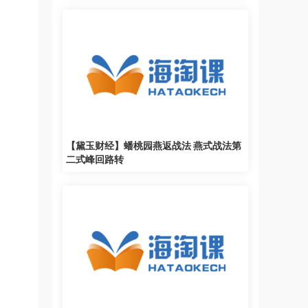
【黛玉财经】蟠桃园燕返战法 燕式战法第
二式峰回路转