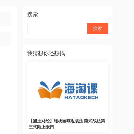
搜索
我猜想你还想找
【黛玉财经】蟠桃园燕返战法 燕式战法第
三式陌上缓归