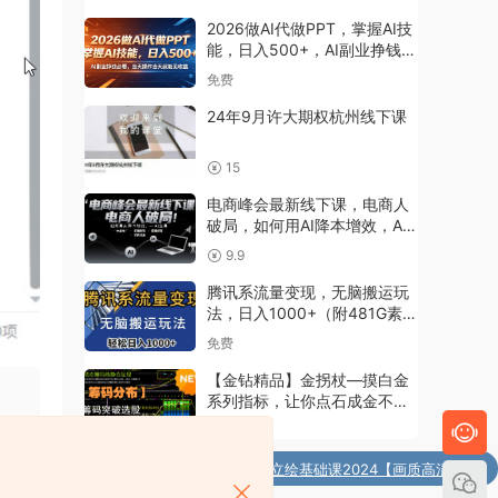
强的商业干货课
2026做AI代做PPT，掌握AI技
能，日入500+，AI副业挣钱必
看，当天操作当天就能见收益
免费
【揭秘】
24年9月许大期权杭州线下课
15
电商峰会最新线下课，电商人
破局，如何用AI降本增效，AI
应用-全域推广-直播运营-付费
9.9
流量
腾讯系流量变现，无脑搬运玩
法，日入1000+（附481G素
材）
免费
【金钻精品】金拐杖—摸白金
系列指标，让你点石成金不是
梦 （已经解密）
20
购买
纸质芝士Q版插画头像立绘基础课2024【画质高清只有
了
视频】