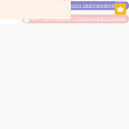
购买了
桑德兰的等待2024【画质不错有课件和笔刷】
购买了
李熙墨 前戏教程九节课提高你的杏爱品质全套教程
】系