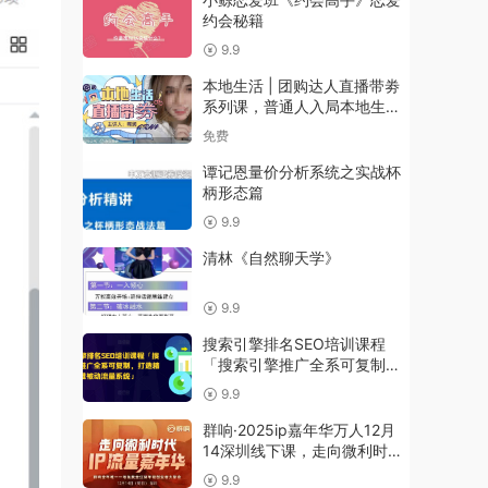
约会秘籍
9.9
本地生活 | 团购达人直播带劵
系列课，普通人入局本地生活
直播必学
免费
谭记恩量价分析系统之实战杯
柄形态篇
9.9
清林《自然聊天学》
9.9
搜索引擎排名SEO培训课程
「搜索引擎推广全系可复制，
打造精准被动流量系统」
9.9
群响·2025ip嘉年华万人12月
14深圳线下课，走向微利时
代，IP流量嘉年华，实操性极
9.9