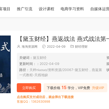
富项目
推广引流
设计课程
电商学习资料
自媒体运
【黛玉财经】燕返战法 燕式战法第
海淘资源网
2022-04-09
财经理财
关键词：
黛玉财经
更新时间：：
2022-04-09
路径：
天枰niuouo/资料资源/20067-黛玉财经，燕返第
一式教程-天残地缺
15
立即购买
下载价格
学分，VIP免费
升级VIP
点击购买支付成功后，就会弹出下载连接
客服QQ：1362630998