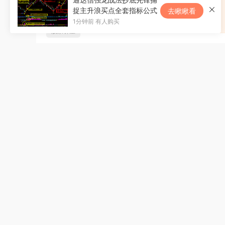
捉主升浪买点全套指标公式
去瞅瞅看
1分钟前 有人购买
股票讲座
猜你喜欢
财经理财
财经理
【刺客涅槃】和讯圈子涅槃之路2
【精讲