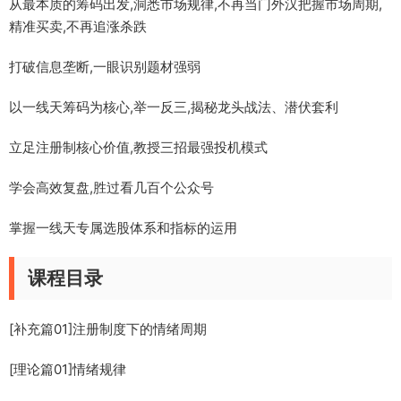
从最本质的筹码出发,洞悉市场规律,不再当门外汉把握市场周期,
精准买卖,不再追涨杀跌
打破信息垄断,一眼识别题材强弱
以一线天筹码为核心,举一反三,揭秘龙头战法、潜伏套利
立足注册制核心价值,教授三招最强投机模式
学会高效复盘,胜过看几百个公众号
掌握一线天专属选股体系和指标的运用
课程目录
[补充篇01]注册制度下的情绪周期
[理论篇01]情绪规律