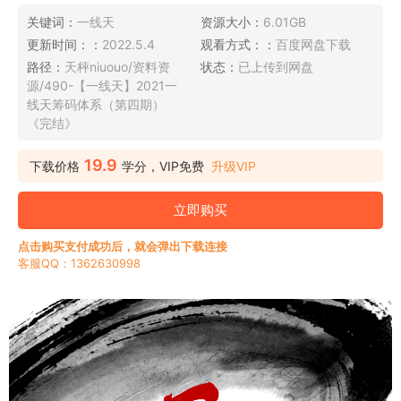
关键词：
一线天
资源大小：
6.01GB
更新时间：：
2022.5.4
观看方式：：
百度网盘下载
路径：
天枰niuouo/资料资
状态：
已上传到网盘
源/490-【一线天】2021一
线天筹码体系（第四期）
《完结》
19.9
下载价格
学分，VIP免费
升级VIP
立即购买
点击购买支付成功后，就会弹出下载连接
客服QQ：1362630998