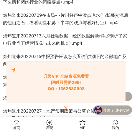
下医药和猪肉行业的策略要点) .mp4
炜炜道来20220709在市场- -片叫好声中泼点凉水(与私募交流后
的他山之石，看看明星私募下半年的观点与看好行业) .mp4
炜炜道来20220713六月社融数据、经济数据解读(详尽剖析了家
电行业当下经营情况与未来的机会) .mp4
炜炜道来20220715中报预告应该怎么看(断供潮下的金融地产及
两个新关注的小行业) .mp4
升级VIP 全站资源免费看
炜炜道来20220720：下半年策略（上）——国内外宏观及行业
限时只需要299!
策略.mp4.mp4
QQ：1362630998
购买
财学堂高亮-闪亮之星趋势王者全套课程
炜炜道来20220722下半年策略(下)一具体行业观点及策略.mp4
了
（指标+日报+小班课）
升级了 终身VIP
炜炜道来20220727：地产预期政策与公募仓位的矛盾（详解基
金二季度的加减仓方向.mp4
升级了 终身VIP
首页
发现
VIP
我的
炜炜道来20220730重要会议的几点解读(互动答疑互联网行业的