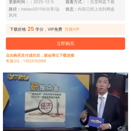
更新时间：：
2025-12-5
观看方式：：
百度网盘下载
路径：
haitao20119/分享/边
状态：
内容已经上传到网盘
风玮
25
下载价格
学分，VIP免费
升级VIP
立即购买
点击购买支付成功后，就会弹出下载连接
客服QQ：1362630998