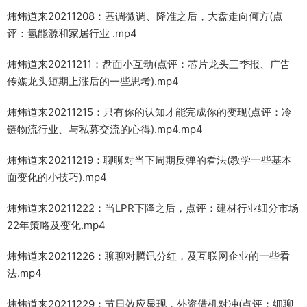
炜炜道来20211208：基调微调、降准之后，大盘走向何方(点
评：氢能源和家居行业 .mp4
炜炜道来20211211：盘面小互动(点评：芯片龙头三季报、广告
传媒龙头短期上涨后的一些思考).mp4
炜炜道来20211215：只有你的认知才能完成你的变现(点评：冷
链物流行业、与私募交流的心得).mp4.mp4
炜炜道来20211219：聊聊对当下周期反弹的看法(教学一些基本
面变化的小技巧).mp4
炜炜道来20211222：当LPR下降之后，点评：建材行业细分市场
22年策略及变化.mp4
炜炜道来20211226：聊聊对腾讯分红，及互联网企业的一些看
法.mp4
炜炜道来20211229：节日效应显现，外资借机对冲(点评：细聊