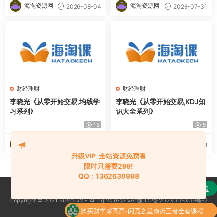
海淘资源网
海淘资源网
2026-08-04
2026-07-31
财经理财
财经理财
李晓光《从零开始交易,均线学
李晓光《从零开始交易,KDJ知
习系列》
识大全系列》
15
6
海淘资源网
海淘资源网
2026-07-29
2026-07-28
升级VIP 全站资源免费看
限时只需要299!
QQ：1362630998
购买
通达信强龙战法抄底先锋捕捉主升浪买点
Copyright © 2021 RiPro-V2 - All rights reserved豫ICP备2023005309号-2
了
全套指标公式
京公网安备 188888888
购买
财学堂高亮-闪亮之星趋势王者全套课程