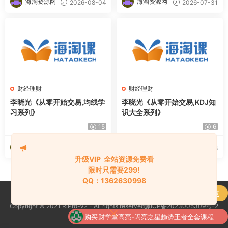
海淘资源网
海淘资源网
2026-08-04
2026-07-31
财经理财
财经理财
李晓光《从零开始交易,均线学
李晓光《从零开始交易,KDJ知
习系列》
识大全系列》
15
6
海淘资源网
海淘资源网
2026-07-29
2026-07-28
升级VIP 全站资源免费看
限时只需要299!
QQ：1362630998
购买
通达信强龙战法抄底先锋捕捉主升浪买点
Copyright © 2021 RiPro-V2 - All rights reserved豫ICP备2023005309号-2
了
全套指标公式
京公网安备 188888888
购买
财学堂高亮-闪亮之星趋势王者全套课程