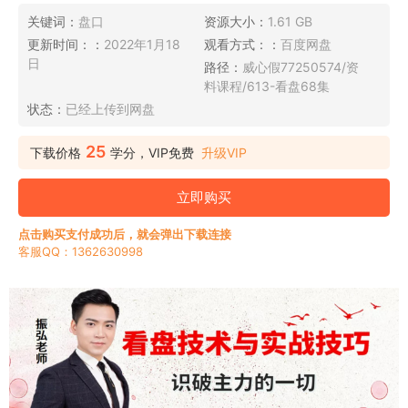
关键词：
盘口
资源大小：
1.61 GB
更新时间：：
2022年1月18
观看方式：：
百度网盘
日
路径：
威心假77250574/资
料课程/613-看盘68集
状态：
已经上传到网盘
25
下载价格
学分，VIP免费
升级VIP
立即购买
点击购买支付成功后，就会弹出下载连接
客服QQ：1362630998