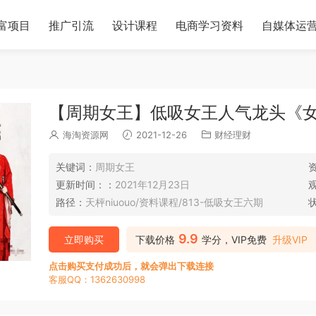
富项目
推广引流
设计课程
电商学习资料
自媒体运
【周期女王】低吸女王人气龙头《
海淘资源网
2021-12-26
财经理财
关键词：
周期女王
更新时间：：
2021年12月23日
路径：
天枰niuouo/资料课程/813-低吸女王六期
9.9
立即购买
下载价格
学分，VIP免费
升级VIP
点击购买支付成功后，就会弹出下载连接
客服QQ：1362630998