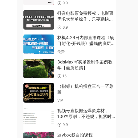
9.9
抖音电影票免费授权，电影票
需求大简单操作，只要勤快！
小白也可月入12000+【揭
6.9
秘】
林枫4.26日内部直播课程《项
目孵化-开钱眼》赚钱的底层逻
辑【揭秘】
免费
3dsMax写实场景制作案例教
学【画质超清】
15
（指标）机构操盘三合一至尊
版
VIP
视频号直接搬运爆款素材，
100%原创，不违规，抓紧时间
用，免得过期后悔
9.9
这yb大叔自拍课程