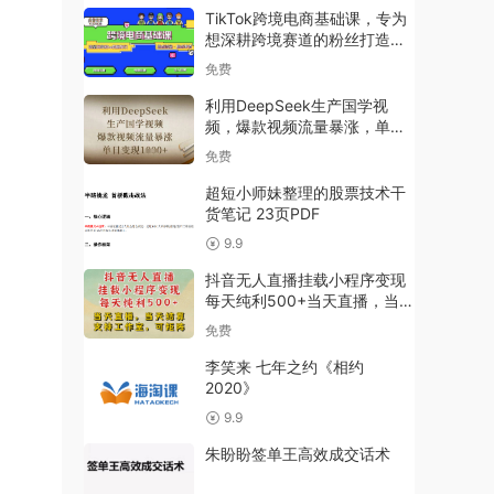
TikTok跨境电商基础课，专为
想深耕跨境赛道的粉丝打造，
解决抖音外站教学限制痛点
免费
利用DeepSeek生产国学视
频，爆款视频流量暴涨，单日
变现数张【揭秘】
免费
超短小师妹整理的股票技术干
货笔记 23页PDF
9.9
抖音无人直播挂载小程序变现
每天纯利500+当天直播，当天
结算支持工作室，可矩阵【揭
免费
秘】
李笑来 七年之约《相约
2020》
9.9
朱盼盼签单王高效成交话术