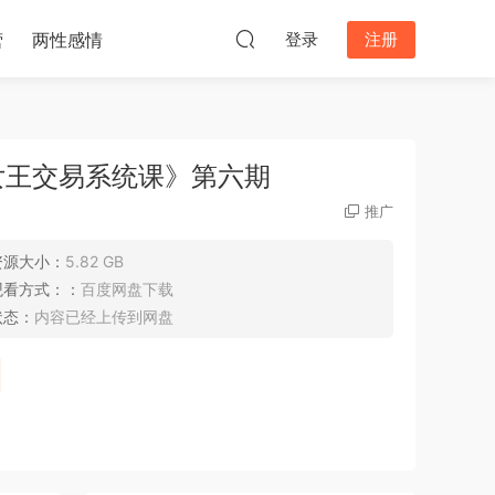
营
两性感情
登录
注册
女王交易系统课》第六期
推广
资源大小：
5.82 GB
观看方式：：
百度网盘下载
状态：
内容已经上传到网盘