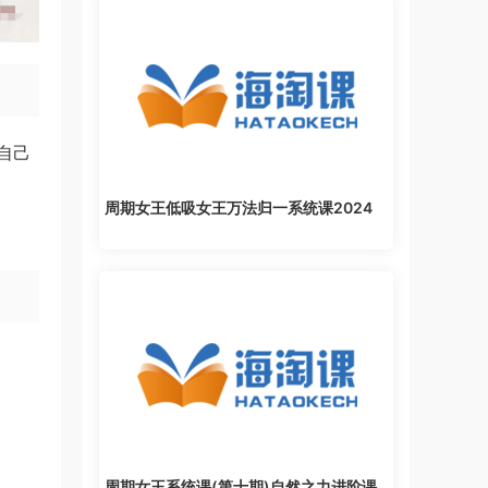
自己
周期女王低吸女王万法归一系统课2024
周期女王系统课(第十期)自然之力进阶课