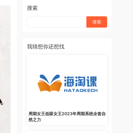
搜索
我猜想你还想找
周期女王低吸女王2023年周期系统全套自
然之力