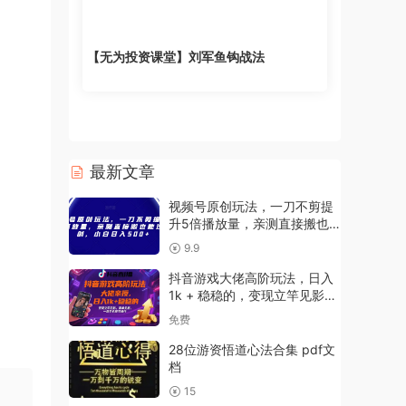
【无为投资课堂】刘军鱼钩战法
最新文章
视频号原创玩法，一刀不剪提
升5倍播放量，亲测直接搬也
能过原创，小白日入500+【揭
9.9
秘】
抖音游戏大佬高阶玩法，日入
1k + 稳稳的，变现立竿见影，
简单无脑，一部手机即可操作
免费
【揭秘】
28位游资悟道心法合集 pdf文
档
15