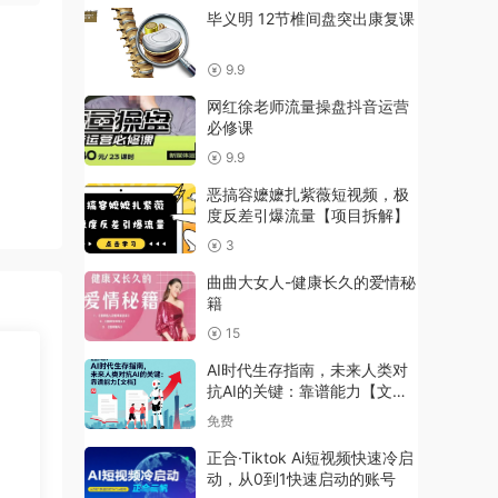
毕义明 12节椎间盘突出康复课
9.9
网红徐老师流量操盘抖音运营
必修课
9.9
恶搞容嬷嬷扎紫薇短视频，极
度反差引爆流量【项目拆解】
3
曲曲大女人-健康长久的爱情秘
籍
15
AI时代生存指南，未来人类对
抗AI的关键：靠谱能力【文
档】
免费
正合·Tiktok Ai短视频快速冷启
动，从0到1快速启动的账号