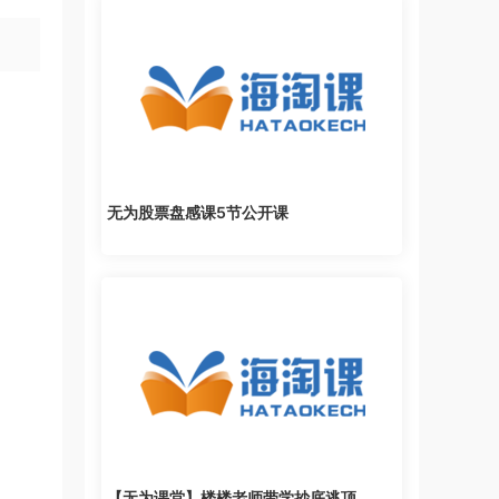
无为股票盘感课5节公开课
【无为课堂】楼楼老师带学抄底逃顶