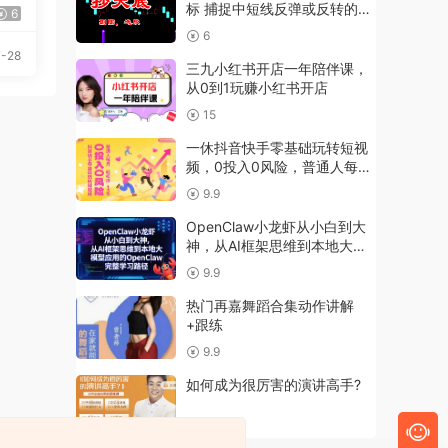
标 捕捉中短线反弹或反转的早
6
期入场点
6
-28
三九小红书开店一年陪伴课，
从0到1玩赚小红书开店
15
一休抖音快手零基础玩转短视
频，0投入0风险，普通人每月
轻松挣1W
9.9
OpenClaw小龙虾从小白到大
神，从AI框架思维到本地大模
型应用的OpenClaw完整学习
9.9
路径
热门再嘉舞蹈合集动作讲解
+跟练
9.9
如何成为很厉害的演讲高手?
6