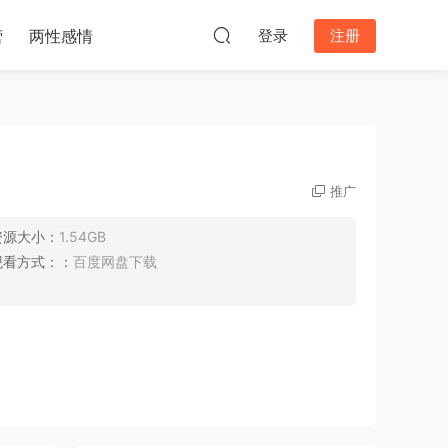
营
两性感情
登录
注册
推广
资源大小：
1.54GB
观看方式：：
百度网盘下载