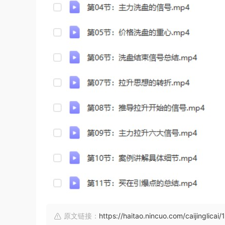
原文链接：
https://haitao.nincuo.com/caijinglicai/