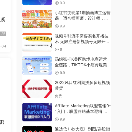
9.9
小红书变现第1期插画博主运营
课，适合插画师，设计师，美
】系
术老师自媒体运营变现，学习
9.9
商业变现思维
25
视频号引流不需要实名开播技
术 无限注册新视频号无限开播
-04
都不需要实名开播
6
汤姆张-TK美区跨境电商运营
全链路，TIKTOK小店跨境美
区小白0基础教学，0投流0备
9.9
货不拍视频不需要直播
2022风口红利期拼多多短视频
带货
免费
Affiliate Marketing联盟营销0-
1入门，联盟营销基本逻辑 联
盟平台逻辑及联盟客逻辑全面
9.9
识
详解
通达信〖抄大底〗副图/选股指