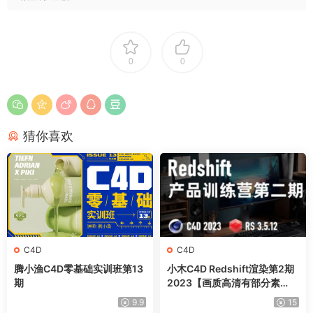
0
0
猜你喜欢
C4D
C4D
腾小渔C4D零基础实训班第13
小木C4D Redshift渲染第2期
期
2023【画质高清有部分素
材】
9.9
15