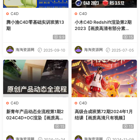
C4D
C4D
腾小渔C4D零基础实训班第13
小木C4D Redshift渲染第2期
期
2023【画质高清有部分素
材】
9.9
15
海淘资源网
海淘资源网
2025-09-10
2025-07-05
C4D
C4D
新青年产品动态全流程第1期2
高级合成班第72期2024年1月
024C4D+OC渲染【画质高清
结课【画质高清只有视频】
有素材】
15
15
海淘资源网
海淘资源网
2024-11-24
2024-11-09