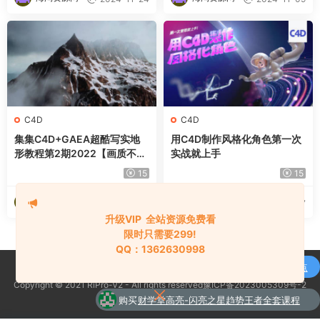
C4D
C4D
集集C4D+GAEA超酷写实地
用C4D制作风格化角色第一次
形教程第2期2022【画质不错
实战就上手
有大部分素材】
15
15
海淘资源网
海淘资源网
2024-10-08
2024-10-07
升级VIP 全站资源免费看
限时只需要299!
QQ：1362630998
购买
通达信强龙战法抄底先锋捕捉主升浪买点
Copyright © 2021 RiPro-V2 - All rights reserved豫ICP备2023005309号-2
了
全套指标公式
京公网安备 188888888
购买
财学堂高亮-闪亮之星趋势王者全套课程
了
（指标+日报+小班课）