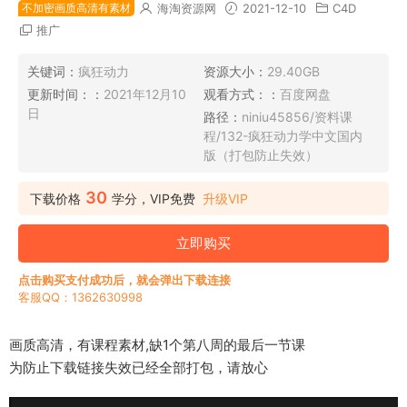
不加密画质高清有素材
海淘资源网
2021-12-10
C4D
推广
关键词：
疯狂动力
资源大小：
29.40GB
更新时间：：
2021年12月10
观看方式：：
百度网盘
日
路径：
niniu45856/资料课
程/132-疯狂动力学中文国内
版（打包防止失效）
30
下载价格
学分，VIP免费
升级VIP
立即购买
点击购买支付成功后，就会弹出下载连接
客服QQ：1362630998
画质高清，有课程素材,缺1个第八周的最后一节课
为防止下载链接失效已经全部打包，请放心