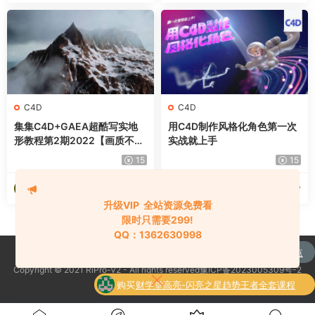
C4D
C4D
集集C4D+GAEA超酷写实地
用C4D制作风格化角色第一次
形教程第2期2022【画质不错
实战就上手
有大部分素材】
15
15
海淘资源网
海淘资源网
2024-10-08
2024-10-07
升级VIP 全站资源免费看
限时只需要299!
QQ：1362630998
购买
通达信强龙战法抄底先锋捕捉主升浪买点
Copyright © 2021 RiPro-V2 - All rights reserved豫ICP备2023005309号-2
了
全套指标公式
京公网安备 188888888
购买
财学堂高亮-闪亮之星趋势王者全套课程
了
（指标+日报+小班课）