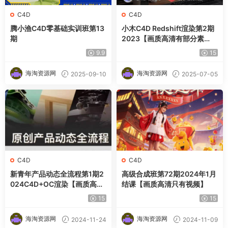
C4D
C4D
腾小渔C4D零基础实训班第13
小木C4D Redshift渲染第2期
期
2023【画质高清有部分素
材】
9.9
15
海淘资源网
海淘资源网
2025-09-10
2025-07-05
C4D
C4D
新青年产品动态全流程第1期2
高级合成班第72期2024年1月
024C4D+OC渲染【画质高清
结课【画质高清只有视频】
有素材】
15
15
海淘资源网
海淘资源网
2024-11-24
2024-11-09