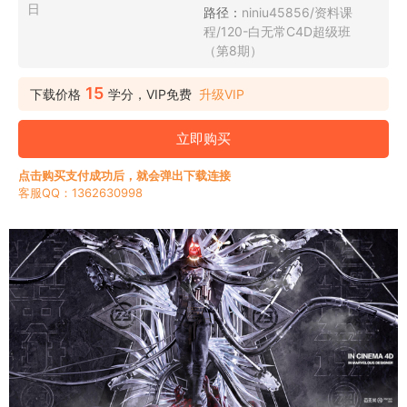
日
路径：
niniu45856/资料课
程/120-白无常C4D超级班
（第8期）
15
下载价格
学分，VIP免费
升级VIP
立即购买
点击购买支付成功后，就会弹出下载连接
客服QQ：1362630998