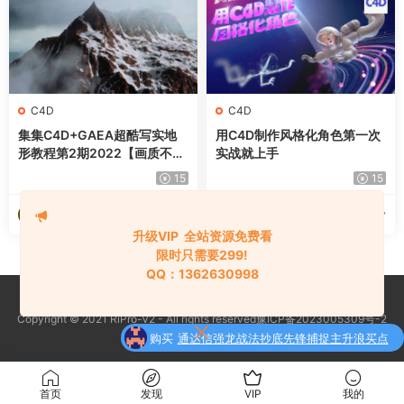
C4D
C4D
集集C4D+GAEA超酷写实地
用C4D制作风格化角色第一次
形教程第2期2022【画质不错
实战就上手
有大部分素材】
15
15
海淘资源网
海淘资源网
2024-10-08
2024-10-07
升级VIP 全站资源免费看
限时只需要299!
QQ：1362630998
购买
通达信强龙战法抄底先锋捕捉主升浪买点
Copyright © 2021 RiPro-V2 - All rights reserved豫ICP备2023005309号-2
了
全套指标公式
京公网安备 188888888
购买
财学堂高亮-闪亮之星趋势王者全套课程
了
（指标+日报+小班课）
升级了 终身VIP
首页
发现
VIP
我的