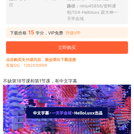
日
路径：
niniu45856/资料课
程/104-Helloluxx 跟大神一
天学会域
15
下载价格
学分，VIP免费
升级VIP
立即购买
点击购买支付成功后，就会弹出下载连接
客服QQ：1362630998
不缺第18节课和第1节课，有中文字幕