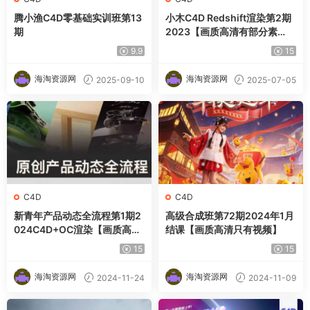
腾小渔C4D零基础实训班第13
小木C4D Redshift渲染第2期
期
2023【画质高清有部分素
材】
9.9
15
海淘资源网
海淘资源网
2025-09-10
2025-07-05
C4D
C4D
新青年产品动态全流程第1期2
高级合成班第72期2024年1月
024C4D+OC渲染【画质高清
结课【画质高清只有视频】
有素材】
15
15
海淘资源网
海淘资源网
2024-11-24
2024-11-09