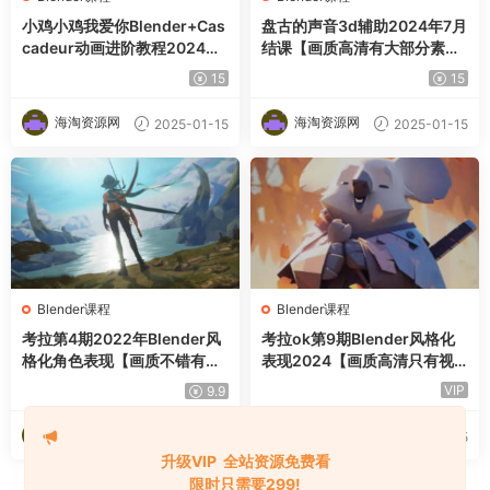
小鸡小鸡我爱你Blender+Cas
盘古的声音3d辅助2024年7月
cadeur动画进阶教程2024
结课【画质高清有大部分素
【画质高清有素材】
材】
15
15
海淘资源网
海淘资源网
2025-01-15
2025-01-15
Blender课程
Blender课程
考拉第4期2022年Blender风
考拉ok第9期Blender风格化
格化角色表现【画质不错有素
表现2024【画质高清只有视
材】
频】
VIP
9.9
海淘资源网
海淘资源网
2025-01-15
2025-01-15
升级VIP 全站资源免费看
限时只需要299!